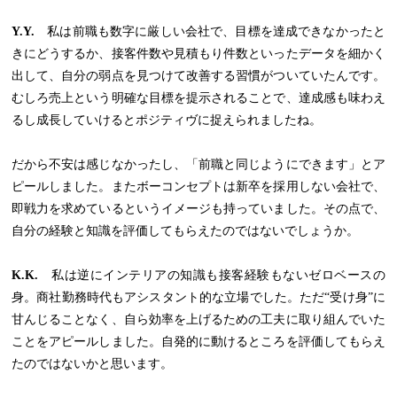
Y.Y.
私は前職も数字に厳しい会社で、目標を達成できなかったと
きにどうするか、接客件数や見積もり件数といったデータを細かく
出して、自分の弱点を見つけて改善する習慣がついていたんです。
むしろ売上という明確な目標を提示されることで、達成感も味わえ
るし成長していけるとポジティヴに捉えられましたね。
だから不安は感じなかったし、「前職と同じようにできます」とア
ピールしました。またボーコンセプトは新卒を採用しない会社で、
即戦力を求めているというイメージも持っていました。その点で、
自分の経験と知識を評価してもらえたのではないでしょうか。
K.K.
私は逆にインテリアの知識も接客経験もないゼロベースの
身。商社勤務時代もアシスタント的な立場でした。ただ“受け身”に
甘んじることなく、自ら効率を上げるための工夫に取り組んでいた
ことをアピールしました。自発的に動けるところを評価してもらえ
たのではないかと思います。