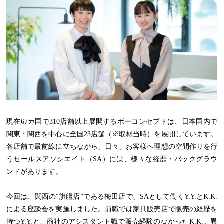
現在67カ国で310店舗以上展開するボーコンセプトは、日本国内で
関東・関西を中心に全国23店舗（※取材当時）を展開しています。
各店舗で最前線に立ちながら、日々、お客様へ理想の空間作りを行
うセールスアソシエイト（SA）には、様々な経歴・バックグラウ
ンドがあります。
今回は、関西の“旗艦店”である梅田店で、SAとして働くY.Y.とK.K.
による座談会を実施しました。前職では家具販売店で販売の経歴を
持つY.Y.と、商社のアシスタント職で販売経験のなかったK.K.。異