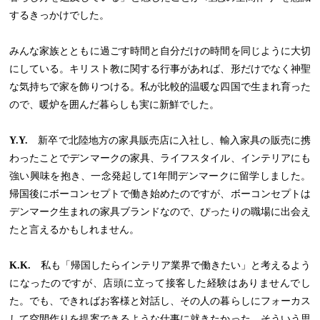
するきっかけでした。
みんな家族とともに過ごす時間と自分だけの時間を同じように大切
にしている。キリスト教に関する行事があれば、形だけでなく神聖
な気持ちで家を飾りつける。私が比較的温暖な四国で生まれ育った
ので、暖炉を囲んだ暮らしも実に新鮮でした。
Y.Y.
新卒で北陸地方の家具販売店に入社し、輸入家具の販売に携
わったことでデンマークの家具、ライフスタイル、インテリアにも
強い興味を抱き、一念発起して1年間デンマークに留学しました。
帰国後にボーコンセプトで働き始めたのですが、ボーコンセプトは
デンマーク生まれの家具ブランドなので、ぴったりの職場に出会え
たと言えるかもしれません。
K.K.
私も「帰国したらインテリア業界で働きたい」と考えるよう
になったのですが、店頭に立って接客した経験はありませんでし
た。でも、できればお客様と対話し、その人の暮らしにフォーカス
して空間作りを提案できるような仕事に就きたかった。そういう思