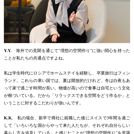
Y.Y.
海外での見聞を通じて“理想の空間作り”に強い関心を持った
ことが私たちの共通点ですよね。
私は学生時代にロシアでホームステイを経験し、卒業旅行はフィン
ランド。これらの寒い国では、夏は開放的だけれど、冬は白夜もあ
って家で過ごす時間が長い。物価が高いので食事は自宅という文化
が根づいている。だから「リラックスできる空間をどう作るか」と
いうことに対するこだわりが強いんです。
K.K.
私の場合、新卒で商社に就職した後にスイスで3年間を過ご
して「いろいろな国からやって来た人たちが、それぞれ自分らしい
暮らし方を追及している」と感じたことが“理想の空間作り”を意識