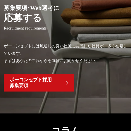
募集要項･Web選考に
応募する
Recruitment requirements
ボーコンセプトには風通しの良い社風に共感した社員が、多く在籍し
ています。
まずはあなたのこれからを気軽にお聞かせください。
ボーコンセプト採用
募集要項
コラム